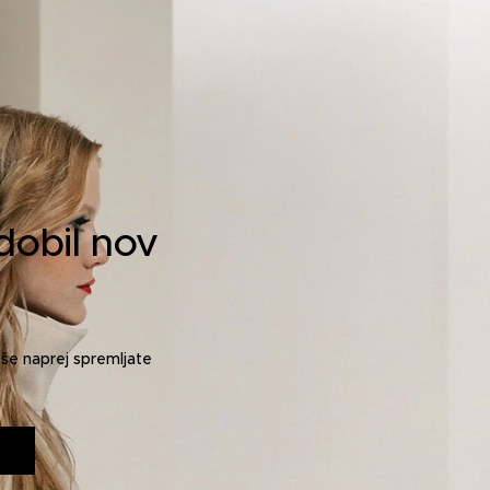
dobil nov
o še naprej spremljate
.