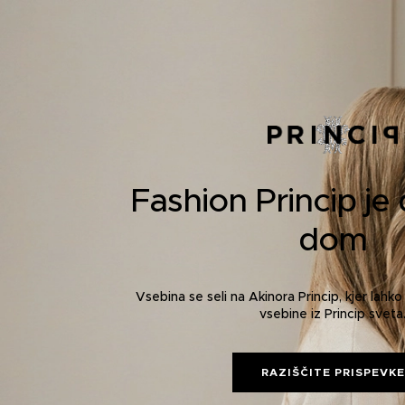
Fashion Princip je 
dom
Vsebina se seli na Akinora Princip, kjer lahk
vsebine iz Princip sveta
RAZIŠČITE PRISPEVKE